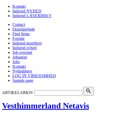
Kontakt
Indsend NYHED
Indsend LÆSERBREV
Contact
Eksempelside
Find firma
Forside
Indsend læserbrev
Indsend nyhed
Job oversigt
Jobagent
Jobs
Kontakt
Nyhedsbrev
LOG IN VIRKSOMHED
Sample page
search
ARTIKELARKIV
Vesthimmerland Netavis