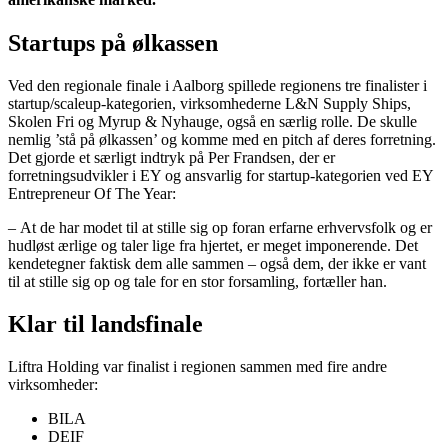
Startups på ølkassen
Ved den regionale finale i Aalborg spillede regionens tre finalister i
startup/scaleup-kategorien, virksomhederne L&N Supply Ships,
Skolen Fri og Myrup & Nyhauge, også en særlig rolle. De skulle
nemlig ’stå på ølkassen’ og komme med en pitch af deres forretning.
Det gjorde et særligt indtryk på Per Frandsen, der er
forretningsudvikler i EY og ansvarlig for startup-kategorien ved EY
Entrepreneur Of The Year:
– At de har modet til at stille sig op foran erfarne erhvervsfolk og er
hudløst ærlige og taler lige fra hjertet, er meget imponerende. Det
kendetegner faktisk dem alle sammen – også dem, der ikke er vant
til at stille sig op og tale for en stor forsamling, fortæller han.
Klar til landsfinale
Liftra Holding var finalist i regionen sammen med fire andre
virksomheder:
BILA
DEIF