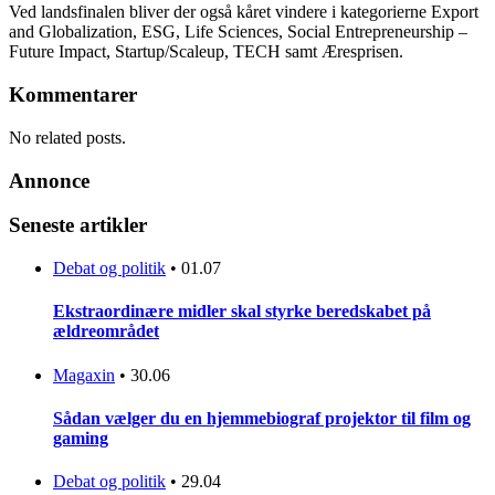
Ved landsfinalen bliver der også kåret vindere i kategorierne Export
and Globalization, ESG, Life Sciences, Social Entrepreneurship –
Future Impact, Startup/Scaleup, TECH samt Æresprisen.
Kommentarer
No related posts.
Annonce
Seneste artikler
Debat og politik
•
01.07
Ekstraordinære midler skal styrke beredskabet på
ældreområdet
Magaxin
•
30.06
Sådan vælger du en hjemmebiograf projektor til film og
gaming
Debat og politik
•
29.04