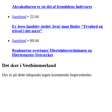
Akvakulturen er en del af fremtidens fødevarer
Samfund
•
22.04
Er jeres landsby stedet, hvor man finder “Tryghed og
trivsel i det nære”
Samfund
•
09.04
Regionerne overtager Hjerteløberordningen og
Hjertestarter-Netværket
Det sker i Vesthimmerland
Der er på dette tidspunkt ingen kommende begivenheder.