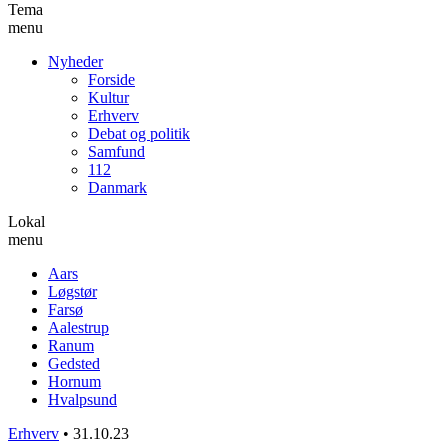
Tema
menu
Nyheder
Forside
Kultur
Erhverv
Debat og politik
Samfund
112
Danmark
Lokal
menu
Aars
Løgstør
Farsø
Aalestrup
Ranum
Gedsted
Hornum
Hvalpsund
Erhverv
•
31.10.23