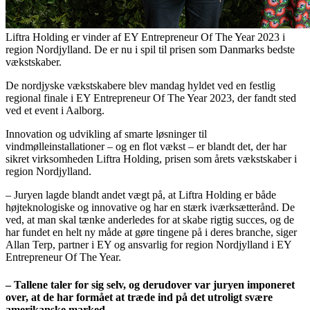
Liftra Holding er vinder af EY Entrepreneur Of The Year 2023 i
region Nordjylland. De er nu i spil til prisen som Danmarks bedste
vækstskaber.
De nordjyske vækstskabere blev mandag hyldet ved en festlig
regional finale i EY Entrepreneur Of The Year 2023, der fandt sted
ved et event i Aalborg.
Innovation og udvikling af smarte løsninger til
vindmølleinstallationer – og en flot vækst – er blandt det, der har
sikret virksomheden Liftra Holding, prisen som årets vækstskaber i
region Nordjylland.
– Juryen lagde blandt andet vægt på, at Liftra Holding er både
højteknologiske og innovative og har en stærk iværksætterånd. De
ved, at man skal tænke anderledes for at skabe rigtig succes, og de
har fundet en helt ny måde at gøre tingene på i deres branche, siger
Allan Terp, partner i EY og ansvarlig for region Nordjylland i EY
Entrepreneur Of The Year.
– Tallene taler for sig selv, og derudover var juryen imponeret
over, at de har formået at træde ind på det utroligt svære
amerikanske marked.