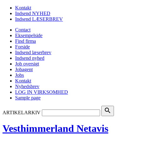
Kontakt
Indsend NYHED
Indsend LÆSERBREV
Contact
Eksempelside
Find firma
Forside
Indsend læserbrev
Indsend nyhed
Job oversigt
Jobagent
Jobs
Kontakt
Nyhedsbrev
LOG IN VIRKSOMHED
Sample page
search
ARTIKELARKIV
Vesthimmerland Netavis