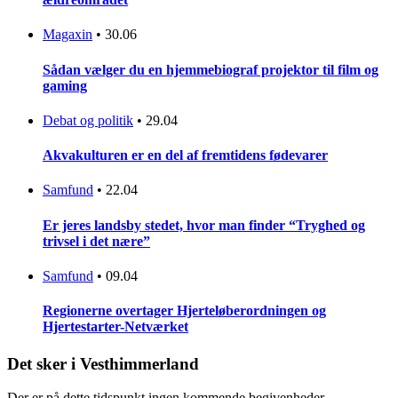
Magaxin
•
30.06
Sådan vælger du en hjemmebiograf projektor til film og
gaming
Debat og politik
•
29.04
Akvakulturen er en del af fremtidens fødevarer
Samfund
•
22.04
Er jeres landsby stedet, hvor man finder “Tryghed og
trivsel i det nære”
Samfund
•
09.04
Regionerne overtager Hjerteløberordningen og
Hjertestarter-Netværket
Det sker i Vesthimmerland
Der er på dette tidspunkt ingen kommende begivenheder.