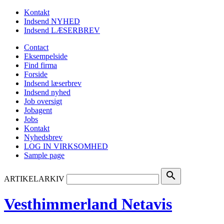
Kontakt
Indsend NYHED
Indsend LÆSERBREV
Contact
Eksempelside
Find firma
Forside
Indsend læserbrev
Indsend nyhed
Job oversigt
Jobagent
Jobs
Kontakt
Nyhedsbrev
LOG IN VIRKSOMHED
Sample page
search
ARTIKELARKIV
Vesthimmerland Netavis