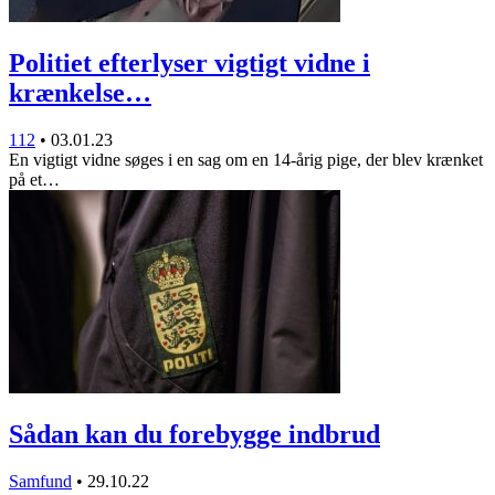
Politiet efterlyser vigtigt vidne i
krænkelse…
112
•
03.01.23
En vigtigt vidne søges i en sag om en 14-årig pige, der blev krænket
på et…
Sådan kan du forebygge indbrud
Samfund
•
29.10.22