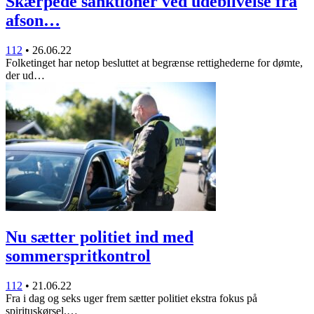
Skærpede sanktioner ved udeblivelse fra
afson…
112
•
26.06.22
Folketinget har netop besluttet at begrænse rettighederne for dømte,
der ud…
Nu sætter politiet ind med
sommerspritkontrol
112
•
21.06.22
Fra i dag og seks uger frem sætter politiet ekstra fokus på
spirituskørsel.…