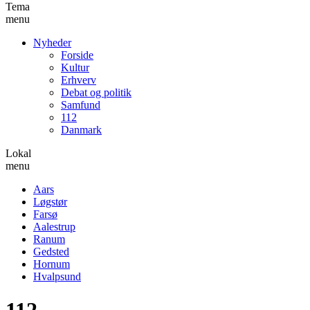
Tema
menu
Nyheder
Forside
Kultur
Erhverv
Debat og politik
Samfund
112
Danmark
Lokal
menu
Aars
Løgstør
Farsø
Aalestrup
Ranum
Gedsted
Hornum
Hvalpsund