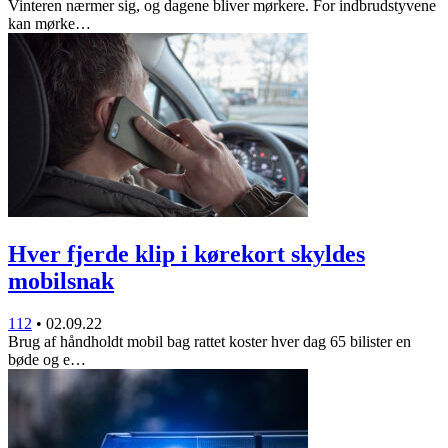
Vinteren nærmer sig, og dagene bliver mørkere. For indbrudstyvene
kan mørke…
Hver fjerde klip i kørekort skyldes
mobilsnak
112
•
02.09.22
Brug af håndholdt mobil bag rattet koster hver dag 65 bilister en
bøde og e…