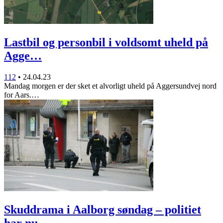
Lastbil og personbil i voldsomt uheld på
Agge…
112
•
24.04.23
Mandag morgen er der sket et alvorligt uheld på Aggersundvej nord
for Aars.…
Skuddrama i Aalborg søndag – politiet
har nu…