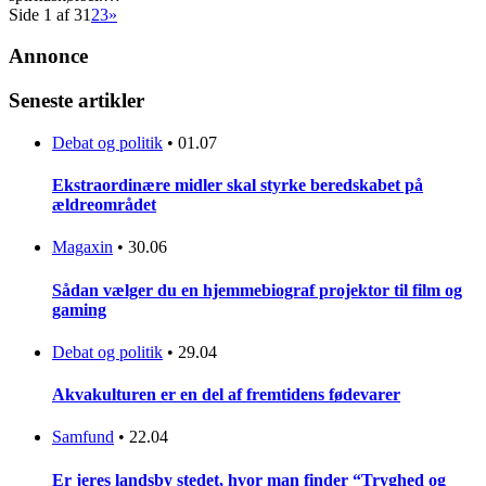
Side 1 af 3
1
2
3
»
Annonce
Seneste artikler
Debat og politik
•
01.07
Ekstraordinære midler skal styrke beredskabet på
ældreområdet
Magaxin
•
30.06
Sådan vælger du en hjemmebiograf projektor til film og
gaming
Debat og politik
•
29.04
Akvakulturen er en del af fremtidens fødevarer
Samfund
•
22.04
Er jeres landsby stedet, hvor man finder “Tryghed og