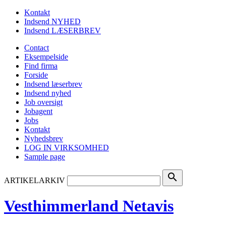
Kontakt
Indsend NYHED
Indsend LÆSERBREV
Contact
Eksempelside
Find firma
Forside
Indsend læserbrev
Indsend nyhed
Job oversigt
Jobagent
Jobs
Kontakt
Nyhedsbrev
LOG IN VIRKSOMHED
Sample page
search
ARTIKELARKIV
Vesthimmerland Netavis