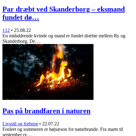
Par dræbt ved Skanderborg – eksmand
fundet dø…
112
•
25.08.22
En midaldrende kvinde og mand er fundet dræbte mellem Ry og
Skanderborg. De…
Pas på brandfaren i naturen
Livsstil og forbrug
•
22.07.22
Foråret og sommeren er højsæson for naturbrande. Fra marts til
september ry…