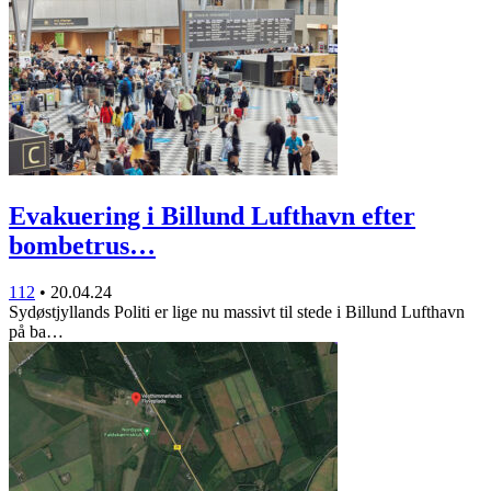
Evakuering i Billund Lufthavn efter
bombetrus…
112
•
20.04.24
Sydøstjyllands Politi er lige nu massivt til stede i Billund Lufthavn
på ba…