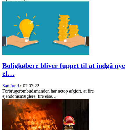
Boligkøbere bliver fuppet til at indgå nye
el…
Samfund
•
07.07.22
Forbrugerombudsmanden har netop afgjort, at fire
ejendomsmæglere, fire else…