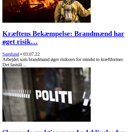
Kræftens Bekæmpelse: Brandmænd har
øget risik…
Samfund
•
03.07.22
Arbejdet som brandmand øger risikoen for mindst to kræftformer.
Det fastslå…