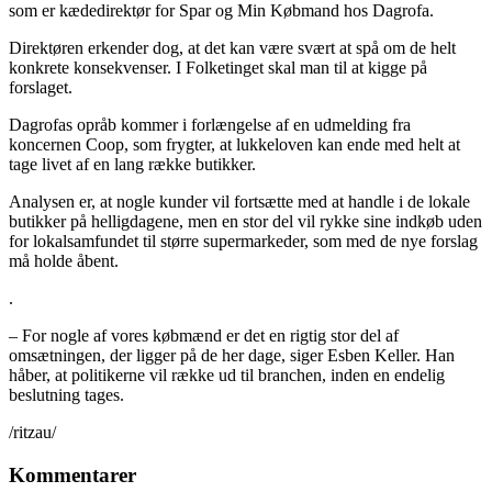
som er kædedirektør for Spar og Min Købmand hos Dagrofa.
Direktøren erkender dog, at det kan være svært at spå om de helt
konkrete konsekvenser. I Folketinget skal man til at kigge på
forslaget.
Dagrofas opråb kommer i forlængelse af en udmelding fra
koncernen Coop, som frygter, at lukkeloven kan ende med helt at
tage livet af en lang række butikker.
Analysen er, at nogle kunder vil fortsætte med at handle i de lokale
butikker på helligdagene, men en stor del vil rykke sine indkøb uden
for lokalsamfundet til større supermarkeder, som med de nye forslag
må holde åbent.
.
– For nogle af vores købmænd er det en rigtig stor del af
omsætningen, der ligger på de her dage, siger Esben Keller. Han
håber, at politikerne vil række ud til branchen, inden en endelig
beslutning tages.
/ritzau/
Kommentarer