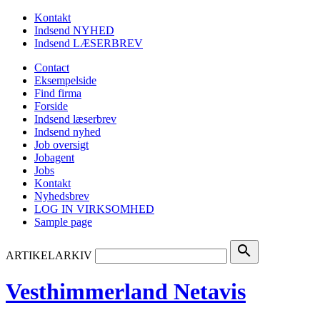
Kontakt
Indsend NYHED
Indsend LÆSERBREV
Contact
Eksempelside
Find firma
Forside
Indsend læserbrev
Indsend nyhed
Job oversigt
Jobagent
Jobs
Kontakt
Nyhedsbrev
LOG IN VIRKSOMHED
Sample page
search
ARTIKELARKIV
Vesthimmerland Netavis