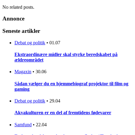
No related posts.
Annonce
Seneste artikler
Debat og politik
•
01.07
Ekstraordinære midler skal styrke beredskabet på
ældreområdet
Magaxin
•
30.06
Sådan vælger du en hjemmebiograf projektor til film og
gaming
Debat og politik
•
29.04
Akvakulturen er en del af fremtidens fødevarer
Samfund
•
22.04