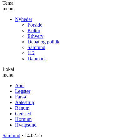
Tema
menu
Nyheder
Forside
Kultur
Erhverv
Debat og politik
Samfund
112
Danmark
Lokal
menu
Aars
Løgstør
Farsø
Aalestrup
Ranum
Gedsted
Hornum
Hvalpsund
Samfund
•
14.02.25