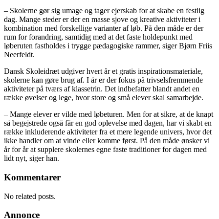
– Skolerne gør sig umage og tager ejerskab for at skabe en festlig
dag. Mange steder er der en masse sjove og kreative aktiviteter i
kombination med forskellige varianter af løb. På den måde er der
rum for forandring, samtidig med at det faste holdepunkt med
løberuten fastholdes i trygge pædagogiske rammer, siger Bjørn Friis
Neerfeldt.
Dansk Skoleidræt udgiver hvert år et gratis inspirationsmateriale,
skolerne kan gøre brug af. I år er der fokus på trivselsfremmende
aktiviteter på tværs af klassetrin. Det indbefatter blandt andet en
række øvelser og lege, hvor store og små elever skal samarbejde.
– Mange elever er vilde med løbeturen. Men for at sikre, at de knapt
så begejstrede også får en god oplevelse med dagen, har vi skabt en
række inkluderende aktiviteter fra et mere legende univers, hvor det
ikke handler om at vinde eller komme først. På den måde ønsker vi
år for år at supplere skolernes egne faste traditioner for dagen med
lidt nyt, siger han.
Kommentarer
No related posts.
Annonce