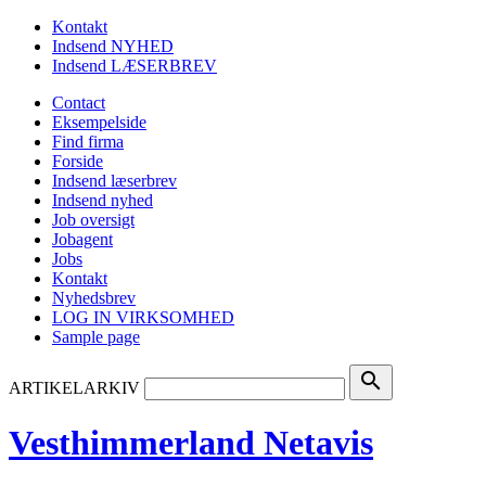
Kontakt
Indsend NYHED
Indsend LÆSERBREV
Contact
Eksempelside
Find firma
Forside
Indsend læserbrev
Indsend nyhed
Job oversigt
Jobagent
Jobs
Kontakt
Nyhedsbrev
LOG IN VIRKSOMHED
Sample page
search
ARTIKELARKIV
Vesthimmerland Netavis