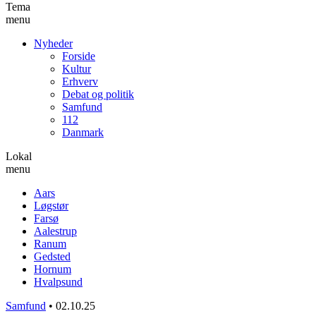
Tema
menu
Nyheder
Forside
Kultur
Erhverv
Debat og politik
Samfund
112
Danmark
Lokal
menu
Aars
Løgstør
Farsø
Aalestrup
Ranum
Gedsted
Hornum
Hvalpsund
Samfund
•
02.10.25