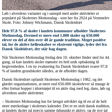
Løb i alverdens varianter og i samspil med andre aktiviteter er
populært på Skolernes Motionsdag - som her fra 2024 på Vemmelev
Skole. Foto: Johnny Wichmann, Dansk Skoleidræt
Hele 97,8 % af skoler i landets kommuner afholder Skolernes
Motionsdag. Dermed er mere end 1.800 skoler og 650.000
elever en del af den over 40 år gamle tradition. Meget positive
tal, for de aktive fællesskaber er ekstremt vigtige, lyder det fra
Dansk Skoleidræt, der står bag dagen.
Når Skolernes Motionsdag fredag den 10. oktober finder sted for 44.
gang, så kan landets skoler mønstre en helt unik opbakning til
begivenheden. I en ny evaluering fra Dansk Skoleidræt svarer 97,8
% af landets grundskoler således, at de afholder dagen.
Dansk Skoleidræt opfandt Skolernes Motionsdag i 1982, og det
glæder organisationen, at mere end 650.000 skoleelever så mange år
efter fortsat hopper i idrætstøjet til en aktiv dag med leg, dans, løb og
alverdens andre aktiviteter.
– Skolernes Motionsdag har for længst udviklet sig til en af de helt
store mærkedage i skolernes kalender. Det er en stolt dansk tradition,
at landets skoler på præcis samme tidspunkt er aktive, og de nye tal