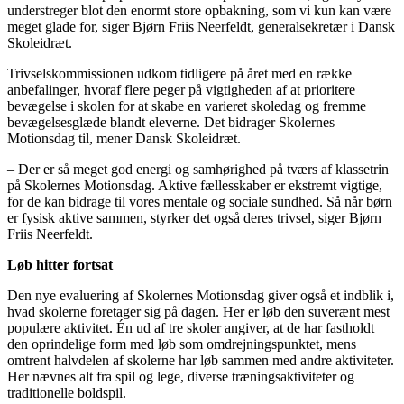
understreger blot den enormt store opbakning, som vi kun kan være
meget glade for, siger Bjørn Friis Neerfeldt, generalsekretær i Dansk
Skoleidræt.
Trivselskommissionen udkom tidligere på året med en række
anbefalinger, hvoraf flere peger på vigtigheden af at prioritere
bevægelse i skolen for at skabe en varieret skoledag og fremme
bevægelsesglæde blandt eleverne. Det bidrager Skolernes
Motionsdag til, mener Dansk Skoleidræt.
– Der er så meget god energi og samhørighed på tværs af klassetrin
på Skolernes Motionsdag. Aktive fællesskaber er ekstremt vigtige,
for de kan bidrage til vores mentale og sociale sundhed. Så når børn
er fysisk aktive sammen, styrker det også deres trivsel, siger Bjørn
Friis Neerfeldt.
Løb hitter fortsat
Den nye evaluering af Skolernes Motionsdag giver også et indblik i,
hvad skolerne foretager sig på dagen. Her er løb den suverænt mest
populære aktivitet. Én ud af tre skoler angiver, at de har fastholdt
den oprindelige form med løb som omdrejningspunktet, mens
omtrent halvdelen af skolerne har løb sammen med andre aktiviteter.
Her nævnes alt fra spil og lege, diverse træningsaktiviteter og
traditionelle boldspil.