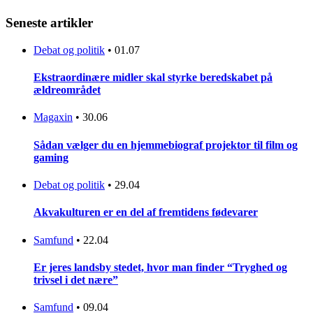
Seneste artikler
Debat og politik
•
01.07
Ekstraordinære midler skal styrke beredskabet på
ældreområdet
Magaxin
•
30.06
Sådan vælger du en hjemmebiograf projektor til film og
gaming
Debat og politik
•
29.04
Akvakulturen er en del af fremtidens fødevarer
Samfund
•
22.04
Er jeres landsby stedet, hvor man finder “Tryghed og
trivsel i det nære”
Samfund
•
09.04