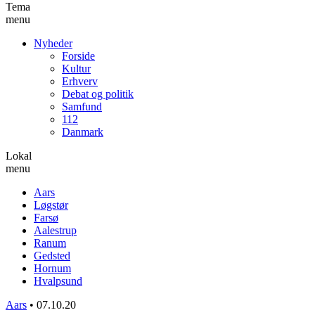
Tema
menu
Nyheder
Forside
Kultur
Erhverv
Debat og politik
Samfund
112
Danmark
Lokal
menu
Aars
Løgstør
Farsø
Aalestrup
Ranum
Gedsted
Hornum
Hvalpsund
Aars
•
07.10.20