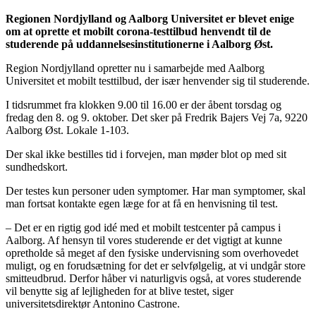
Regionen Nordjylland og Aalborg Universitet er blevet enige
om at oprette et mobilt corona-testtilbud henvendt til de
studerende på uddannelsesinstitutionerne i Aalborg Øst.
Region Nordjylland opretter nu i samarbejde med Aalborg
Universitet et mobilt testtilbud, der især henvender sig til studerende.
I tidsrummet fra klokken 9.00 til 16.00 er der åbent torsdag og
fredag den 8. og 9. oktober. Det sker på Fredrik Bajers Vej 7a, 9220
Aalborg Øst. Lokale 1-103.
Der skal ikke bestilles tid i forvejen, man møder blot op med sit
sundhedskort.
Der testes kun personer uden symptomer. Har man symptomer, skal
man fortsat kontakte egen læge for at få en henvisning til test.
– Det er en rigtig god idé med et mobilt testcenter på campus i
Aalborg. Af hensyn til vores studerende er det vigtigt at kunne
opretholde så meget af den fysiske undervisning som overhovedet
muligt, og en forudsætning for det er selvfølgelig, at vi undgår store
smitteudbrud. Derfor håber vi naturligvis også, at vores studerende
vil benytte sig af lejligheden for at blive testet, siger
universitetsdirektør Antonino Castrone.