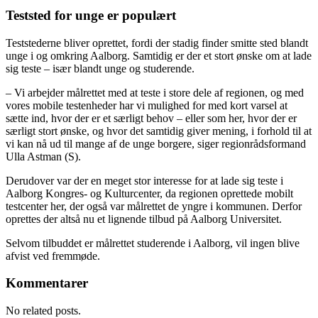
Teststed for unge er populært
Teststederne bliver oprettet, fordi der stadig finder smitte sted blandt
unge i og omkring Aalborg. Samtidig er der et stort ønske om at lade
sig teste – især blandt unge og studerende.
– Vi arbejder målrettet med at teste i store dele af regionen, og med
vores mobile testenheder har vi mulighed for med kort varsel at
sætte ind, hvor der er et særligt behov – eller som her, hvor der er
særligt stort ønske, og hvor det samtidig giver mening, i forhold til at
vi kan nå ud til mange af de unge borgere, siger regionrådsformand
Ulla Astman (S).
Derudover var der en meget stor interesse for at lade sig teste i
Aalborg Kongres- og Kulturcenter, da regionen oprettede mobilt
testcenter her, der også var målrettet de yngre i kommunen. Derfor
oprettes der altså nu et lignende tilbud på Aalborg Universitet.
Selvom tilbuddet er målrettet studerende i Aalborg, vil ingen blive
afvist ved fremmøde.
Kommentarer
No related posts.