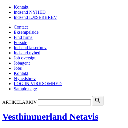
Kontakt
Indsend NYHED
Indsend LÆSERBREV
Contact
Eksempelside
Find firma
Forside
Indsend læserbrev
Indsend nyhed
Job oversigt
Jobagent
Jobs
Kontakt
Nyhedsbrev
LOG IN VIRKSOMHED
Sample page
search
ARTIKELARKIV
Vesthimmerland Netavis