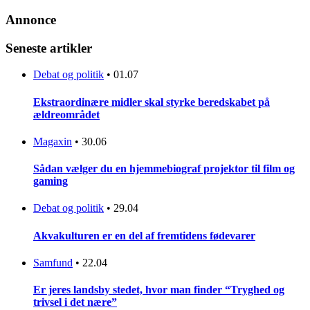
Annonce
Seneste artikler
Debat og politik
•
01.07
Ekstraordinære midler skal styrke beredskabet på
ældreområdet
Magaxin
•
30.06
Sådan vælger du en hjemmebiograf projektor til film og
gaming
Debat og politik
•
29.04
Akvakulturen er en del af fremtidens fødevarer
Samfund
•
22.04
Er jeres landsby stedet, hvor man finder “Tryghed og
trivsel i det nære”