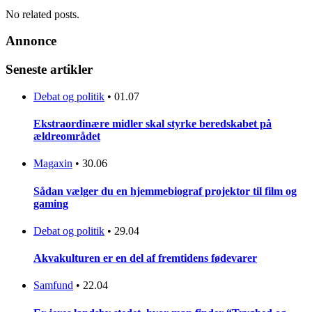
No related posts.
Annonce
Seneste artikler
Debat og politik
•
01.07
Ekstraordinære midler skal styrke beredskabet på
ældreområdet
Magaxin
•
30.06
Sådan vælger du en hjemmebiograf projektor til film og
gaming
Debat og politik
•
29.04
Akvakulturen er en del af fremtidens fødevarer
Samfund
•
22.04