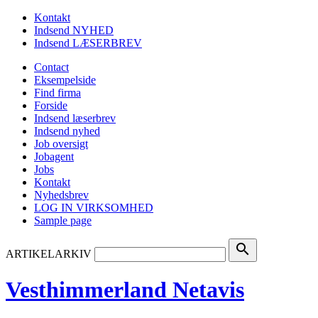
Kontakt
Indsend NYHED
Indsend LÆSERBREV
Contact
Eksempelside
Find firma
Forside
Indsend læserbrev
Indsend nyhed
Job oversigt
Jobagent
Jobs
Kontakt
Nyhedsbrev
LOG IN VIRKSOMHED
Sample page
search
ARTIKELARKIV
Vesthimmerland Netavis