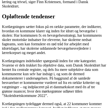
læring og trivsel, siger Finn Kristensen, formand i Dansk
Skoleidræt.
Opløftende tendenser
Kortlægningen sætter fokus på en række parametre, der indikerer,
hvordan en kommune klarer sig inden for idræt og bevægelse i
skolen: Har kommunen fx en bevægelsesstrategi, har kommunens
skoler motoriske indsatser for eleverne, har skolerne nedsat
fagteams, som kan formulere en rød tråd for arbejdet med
idrætsfaget, har skolerne uddannede bevægelsesvejledere i
lærerkorpset og meget andet.
Kortlægningen indeholder spørgsmål inden for otte kategorier.
Svarene er dels trukket fra objektive data, som Dansk Skoleidræt har
hentet fra centrale registre, og dels fra mere subjektive data som
kommunerne kun selv har indsigt i, og som de dermed
dokumenterer i undersøgelsen. På baggrund af de samlede
besvarelser er kommunerne vurderet ud fra en række kriterier og
vægtninger – og indplaceret på et danmarkskort med én af tre
grønne nuancer, hvor den mørkegrønne udløser titlen
”Skoleidrætskommune 2022”.
Kortlægningen tydeliggør dermed også, at 22 kommuner kommer