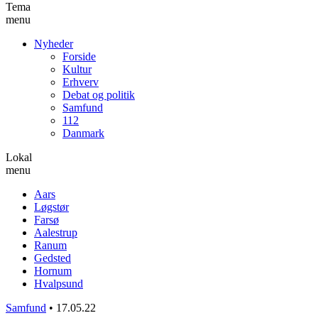
Tema
menu
Nyheder
Forside
Kultur
Erhverv
Debat og politik
Samfund
112
Danmark
Lokal
menu
Aars
Løgstør
Farsø
Aalestrup
Ranum
Gedsted
Hornum
Hvalpsund
Samfund
•
17.05.22