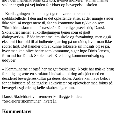
ind i den mellemgrønne kategori, hvilket indikerer, at man mange
steder er godt på vej inden for idræt og bevægelse i skolen.
– Kortlægningen skulle meget gerne være mere end et
øjebliksbillede. I den ånd er det opløftende at se, at der mange steder
ikke skal så meget mere til, før en kommune kan rykke op som
”Skoleidrætskommune” næste år. Det er lige præcis dér, Dansk
Skoleidræt mener, at kortlægningen tjener som et godt
dialogværktøj. Både internt mellem skole og forvaltning, men også
eksternt i forhold til at indhente sparring på områder, hvor man ikke
scorer højt. Det handler om at kunne fokusere sin indsats og se på,
hvor man kan blive bedre som kommune, siger Inge Dinis Jensen,
formand for Dansk Skoleidræts Kreds- og kommuneudvalg og
uddyber:
– Kommunerne er også her meget forskellige. Nogle har måske brug
for at igangsætte en strukturel indsats omkring arbejdet med en
decideret bevægelseskultur på deres skoler. Andre kan have behov
for at fokusere på deltagelse i aktiviteter og oplevelser med fokus på
bevægelsesglæde og fællesskaber, siger hun.
Dansk Skoleidræt vil fremover kortlægge landets
”Skoleidrætskommuner” hvert år.
Kommentarer