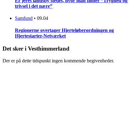
Er jeres landsby stedet, hvor man finder “Tryghed og
trivsel i det nære”
Samfund
•
09.04
Regionerne overtager Hjerteløberordningen og
Hjertestarter-Netværket
Det sker i Vesthimmerland
Der er på dette tidspunkt ingen kommende begivenheder.