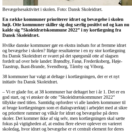
Bevægelsesaktivitet i skolen. Foto: Dansk Skoleidræt.
En række kommuner prioriterer idræt og bevægelse i skolen
højt. Otte kommuner skiller sig dog særlig positivt ud og kan nu
kalde sig ”Skoleidrætskommune 2022” i ny kortlægning fra
Dansk Skoleidræt.
Hvilke danske kommuner gør en ekstra indsats for at fremme idræt
og bevægelse i skolen? Ifølge resultaterne i en ny stor kortlægning
fra Dansk Skoleidræt er svaret på det spørgsmål otte af slagsen
fordelt ud over hele landet: Brøndby, Fanø, Frederiksberg, Høje-
Taastrup, Ikast-Brande, Svendborg, Tårnby og Viborg.
38 kommuner har valgt at deltage i kortlægningen, der er et nyt
initiativ fra Dansk Skoleidræt.
– Vi er glade for, at 38 kommuner har deltaget her i år 1. Det er en
god start, og vi ønsker de otte ”Skoleidrætskommuner 2022”
tillykke med titlen. Samtidig opfordrer vi alle landets kommuner til
at bruge kortlægningen som et dialogværktøj i arbejdet med at sikre
og prioritere rammer og vilkår for idræt og bevægelse på deres
skoler. Det kommer ikke af sig selv, men kortlægningen skal sætte
fokus på vigtigheden af, at endnu flere elever oplever en varieret
skoledag, hvor idræt og bevægelse er et centralt element for deres