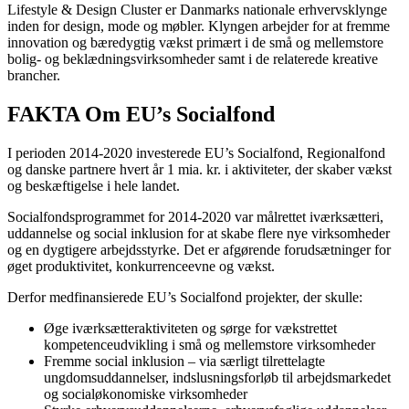
Lifestyle & Design Cluster er Danmarks nationale erhvervsklynge
inden for design, mode og møbler. Klyngen arbejder for at fremme
innovation og bæredygtig vækst primært i de små og mellemstore
bolig- og beklædningsvirksomheder samt i de relaterede kreative
brancher.
FAKTA Om EU’s Socialfond
I perioden 2014-2020 investerede EU’s Socialfond, Regionalfond
og danske partnere hvert år 1 mia. kr. i aktiviteter, der skaber vækst
og beskæftigelse i hele landet.
Socialfondsprogrammet for 2014-2020 var målrettet iværksætteri,
uddannelse og social inklusion for at skabe flere nye virksomheder
og en dygtigere arbejdsstyrke. Det er afgørende forudsætninger for
øget produktivitet, konkurrenceevne og vækst.
Derfor medfinansierede EU’s Socialfond projekter, der skulle:
Øge iværksætteraktiviteten og sørge for vækstrettet
kompetenceudvikling i små og mellemstore virksomheder
Fremme social inklusion – via særligt tilrettelagte
ungdomsuddannelser, indslusningsforløb til arbejdsmarkedet
og socialøkonomiske virksomheder