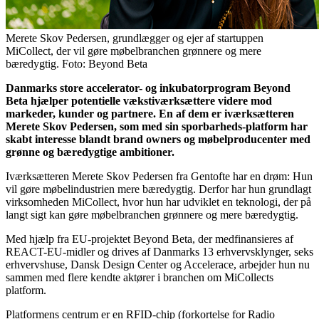
Merete Skov Pedersen, grundlægger og ejer af startuppen
MiCollect, der vil gøre møbelbranchen grønnere og mere
bæredygtig. Foto: Beyond Beta
Danmarks store accelerator- og inkubatorprogram Beyond
Beta hjælper potentielle vækstiværksættere videre mod
markeder, kunder og partnere. En af dem er iværksætteren
Merete Skov Pedersen, som med sin sporbarheds-platform har
skabt interesse blandt brand owners og møbelproducenter med
grønne og bæredygtige ambitioner.
Iværksætteren Merete Skov Pedersen fra Gentofte har en drøm: Hun
vil gøre møbelindustrien mere bæredygtig. Derfor har hun grundlagt
virksomheden MiCollect, hvor hun har udviklet en teknologi, der på
langt sigt kan gøre møbelbranchen grønnere og mere bæredygtig.
Med hjælp fra EU-projektet Beyond Beta, der medfinansieres af
REACT-EU-midler og drives af Danmarks 13 erhvervsklynger, seks
erhvervshuse, Dansk Design Center og Accelerace, arbejder hun nu
sammen med flere kendte aktører i branchen om MiCollects
platform.
Platformens centrum er en RFID-chip (forkortelse for Radio