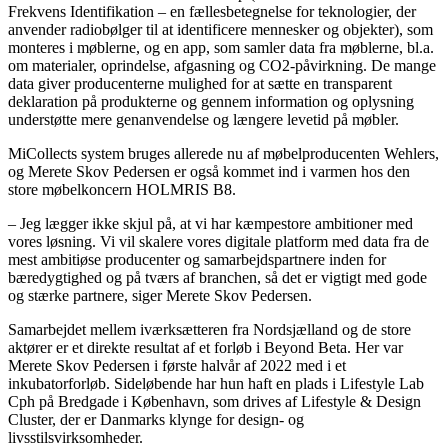
Frekvens Identifikation – en fællesbetegnelse for teknologier, der
anvender radiobølger til at identificere mennesker og objekter), som
monteres i møblerne, og en app, som samler data fra møblerne, bl.a.
om materialer, oprindelse, afgasning og CO2-påvirkning. De mange
data giver producenterne mulighed for at sætte en transparent
deklaration på produkterne og gennem information og oplysning
understøtte mere genanvendelse og længere levetid på møbler.
MiCollects system bruges allerede nu af møbelproducenten Wehlers,
og Merete Skov Pedersen er også kommet ind i varmen hos den
store møbelkoncern HOLMRIS B8.
– Jeg lægger ikke skjul på, at vi har kæmpestore ambitioner med
vores løsning. Vi vil skalere vores digitale platform med data fra de
mest ambitiøse producenter og samarbejdspartnere inden for
bæredygtighed og på tværs af branchen, så det er vigtigt med gode
og stærke partnere, siger Merete Skov Pedersen.
Samarbejdet mellem iværksætteren fra Nordsjælland og de store
aktører er et direkte resultat af et forløb i Beyond Beta. Her var
Merete Skov Pedersen i første halvår af 2022 med i et
inkubatorforløb. Sideløbende har hun haft en plads i Lifestyle Lab
Cph på Bredgade i København, som drives af Lifestyle & Design
Cluster, der er Danmarks klynge for design- og
livsstilsvirksomheder.