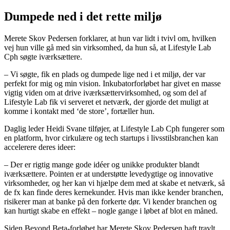
Dumpede ned i det rette miljø
Merete Skov Pedersen forklarer, at hun var lidt i tvivl om, hvilken
vej hun ville gå med sin virksomhed, da hun så, at Lifestyle Lab
Cph søgte iværksættere.
– Vi søgte, fik en plads og dumpede lige ned i et miljø, der var
perfekt for mig og min vision. Inkubatorforløbet har givet en masse
vigtig viden om at drive iværksættervirksomhed, og som del af
Lifestyle Lab fik vi serveret et netværk, der gjorde det muligt at
komme i kontakt med ‘de store’, fortæller hun.
Daglig leder Heidi Svane tilføjer, at Lifestyle Lab Cph fungerer som
en platform, hvor cirkulære og tech startups i livsstilsbranchen kan
accelerere deres ideer:
– Der er rigtig mange gode idéer og unikke produkter blandt
iværksættere. Pointen er at understøtte levedygtige og innovative
virksomheder, og her kan vi hjælpe dem med at skabe et netværk, så
de fx kan finde deres kernekunder. Hvis man ikke kender branchen,
risikerer man at banke på den forkerte dør. Vi kender branchen og
kan hurtigt skabe en effekt – nogle gange i løbet af blot en måned.
Siden Beyond Beta-forløbet har Merete Skov Pedersen haft travlt