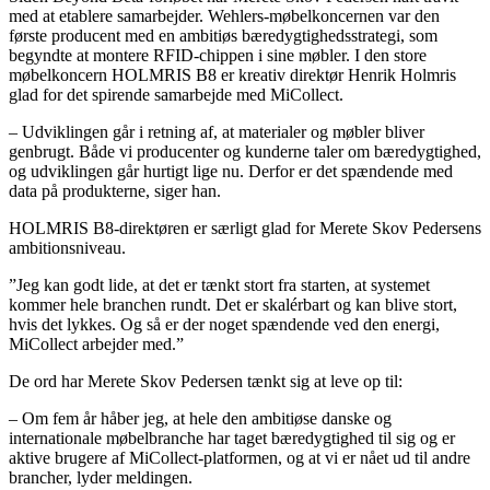
med at etablere samarbejder. Wehlers-møbelkoncernen var den
første producent med en ambitiøs bæredygtighedsstrategi, som
begyndte at montere RFID-chippen i sine møbler. I den store
møbelkoncern HOLMRIS B8 er kreativ direktør Henrik Holmris
glad for det spirende samarbejde med MiCollect.
– Udviklingen går i retning af, at materialer og møbler bliver
genbrugt. Både vi producenter og kunderne taler om bæredygtighed,
og udviklingen går hurtigt lige nu. Derfor er det spændende med
data på produkterne, siger han.
HOLMRIS B8-direktøren er særligt glad for Merete Skov Pedersens
ambitionsniveau.
”Jeg kan godt lide, at det er tænkt stort fra starten, at systemet
kommer hele branchen rundt. Det er skalérbart og kan blive stort,
hvis det lykkes. Og så er der noget spændende ved den energi,
MiCollect arbejder med.”
De ord har Merete Skov Pedersen tænkt sig at leve op til:
– Om fem år håber jeg, at hele den ambitiøse danske og
internationale møbelbranche har taget bæredygtighed til sig og er
aktive brugere af MiCollect-platformen, og at vi er nået ud til andre
brancher, lyder meldingen.