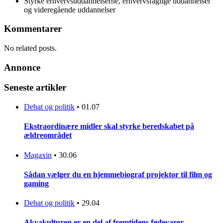
Styrke erhvervsuddannelserne, erhvervsfaglige uddannelser
og videregående uddannelser
Kommentarer
No related posts.
Annonce
Seneste artikler
Debat og politik
•
01.07
Ekstraordinære midler skal styrke beredskabet på
ældreområdet
Magaxin
•
30.06
Sådan vælger du en hjemmebiograf projektor til film og
gaming
Debat og politik
•
29.04
Akvakulturen er en del af fremtidens fødevarer