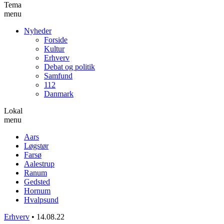
Tema
menu
Nyheder
Forside
Kultur
Erhverv
Debat og politik
Samfund
112
Danmark
Lokal
menu
Aars
Løgstør
Farsø
Aalestrup
Ranum
Gedsted
Hornum
Hvalpsund
Erhverv
•
14.08.22