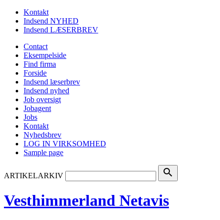
Kontakt
Indsend NYHED
Indsend LÆSERBREV
Contact
Eksempelside
Find firma
Forside
Indsend læserbrev
Indsend nyhed
Job oversigt
Jobagent
Jobs
Kontakt
Nyhedsbrev
LOG IN VIRKSOMHED
Sample page
search
ARTIKELARKIV
Vesthimmerland Netavis