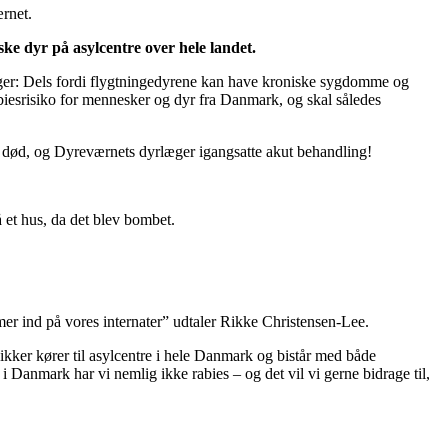
ærnet.
ke dyr på asylcentre over hele landet.
sager: Dels fordi flygtningedyrene kan have kroniske sygdomme og
abiesrisiko for mennesker og dyr fra Danmark, og skal således
 død, og Dyreværnets dyrlæger igangsatte akut behandling!
 et hus, da det blev bombet.
mer ind på vores internater” udtaler Rikke Christensen-Lee.
nikker kører til asylcentre i hele Danmark og bistår med både
 Danmark har vi nemlig ikke rabies – og det vil vi gerne bidrage til,