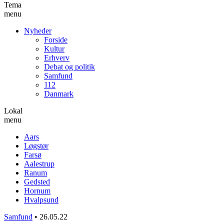
Tema
menu
Nyheder
Forside
Kultur
Erhverv
Debat og politik
Samfund
112
Danmark
Lokal
menu
Aars
Løgstør
Farsø
Aalestrup
Ranum
Gedsted
Hornum
Hvalpsund
Samfund
•
26.05.22