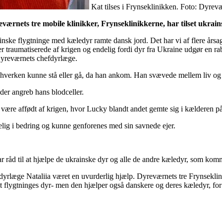
Kat tilses i Frynseklinikken. Foto: Dyrev
ærnets tre mobile klinikker, Frynseklinikkerne, har tilset ukrains
inske flygtninge med kæledyr ramte dansk jord. Det har vi af flere år
er traumatiserede af krigen og endelig fordi dyr fra Ukraine udgør en r
 Dyreværnets chefdyrlæge.
m hverken kunne stå eller gå, da han ankom. Han svævede mellem liv og
der angreb hans blodceller.
være affødt af krigen, hvor Lucky blandt andet gemte sig i kælderen på
ig i bedring og kunne genforenes med sin savnede ejer.
ar råd til at hjælpe de ukrainske dyr og alle de andre kæledyr, som kom
ke dyrlæge Nataliia været en uvurderlig hjælp. Dyreværnets tre Frynsekli
 flygtninges dyr- men den hjælper også danskere og deres kæledyr, for i