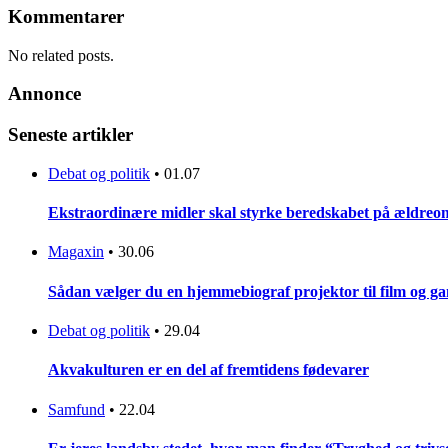
Kommentarer
No related posts.
Annonce
Seneste artikler
Debat og politik
•
01.07
Ekstraordinære midler skal styrke beredskabet på ældreo
Magaxin
•
30.06
Sådan vælger du en hjemmebiograf projektor til film og g
Debat og politik
•
29.04
Akvakulturen er en del af fremtidens fødevarer
Samfund
•
22.04