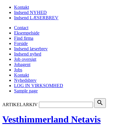
Kontakt
Indsend NYHED
Indsend LÆSERBREV
Contact
Eksempelside
Find firma
Forside
Indsend læserbrev
Indsend nyhed
Job oversigt
Jobagent
Jobs
Kontakt
Nyhedsbrev
LOG IN VIRKSOMHED
Sample page
search
ARTIKELARKIV
Vesthimmerland Netavis