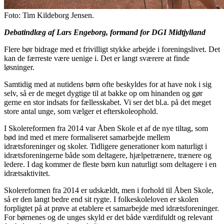
Foto: Tim Kildeborg Jensen.
Debatindlæg af Lars Engeborg, formand for DGI Midtjylland
Flere bør bidrage med et frivilligt stykke arbejde i foreningslivet. Det
kan de færreste være uenige i. Det er langt sværere at finde
løsninger.
Samtidig med at nutidens børn ofte beskyldes for at have nok i sig
selv, så er de meget dygtige til at bakke op om hinanden og gør
gerne en stor indsats for fællesskabet. Vi ser det bl.a. på det meget
store antal unge, som vælger et efterskoleophold.
I Skolereformen fra 2014 var Åben Skole et af de nye tiltag, som
bød ind med et mere formaliseret samarbejde mellem
idrætsforeninger og skoler. Tidligere generationer kom naturligt i
idrætsforeningerne både som deltagere, hjælpetrænere, trænere og
ledere. I dag kommer de fleste børn kun naturligt som deltagere i en
idrætsaktivitet.
Skolereformen fra 2014 er udskældt, men i forhold til Åben Skole,
så er den langt bedre end sit rygte. I folkeskoleloven er skolen
forpligtet på at prøve at etablere et samarbejde med idrætsforeninger.
For børnenes og de unges skyld er det både værdifuldt og relevant