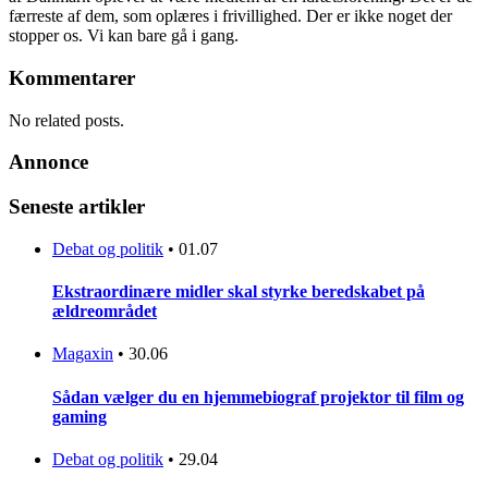
færreste af dem, som oplæres i frivillighed. Der er ikke noget der
stopper os. Vi kan bare gå i gang.
Kommentarer
No related posts.
Annonce
Seneste artikler
Debat og politik
•
01.07
Ekstraordinære midler skal styrke beredskabet på
ældreområdet
Magaxin
•
30.06
Sådan vælger du en hjemmebiograf projektor til film og
gaming
Debat og politik
•
29.04