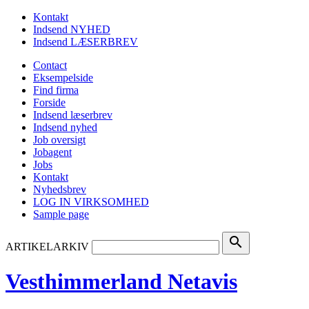
Kontakt
Indsend NYHED
Indsend LÆSERBREV
Contact
Eksempelside
Find firma
Forside
Indsend læserbrev
Indsend nyhed
Job oversigt
Jobagent
Jobs
Kontakt
Nyhedsbrev
LOG IN VIRKSOMHED
Sample page
search
ARTIKELARKIV
Vesthimmerland Netavis