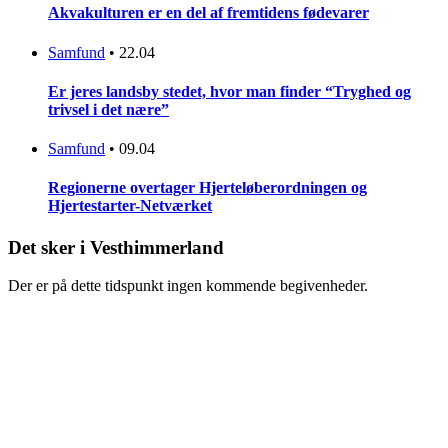
Akvakulturen er en del af fremtidens fødevarer
Samfund
•
22.04
Er jeres landsby stedet, hvor man finder “Tryghed og
trivsel i det nære”
Samfund
•
09.04
Regionerne overtager Hjerteløberordningen og
Hjertestarter-Netværket
Det sker i Vesthimmerland
Der er på dette tidspunkt ingen kommende begivenheder.