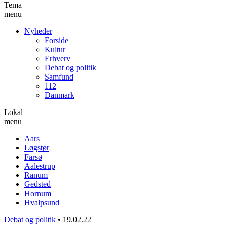
Tema
menu
Nyheder
Forside
Kultur
Erhverv
Debat og politik
Samfund
112
Danmark
Lokal
menu
Aars
Løgstør
Farsø
Aalestrup
Ranum
Gedsted
Hornum
Hvalpsund
Debat og politik
•
19.02.22