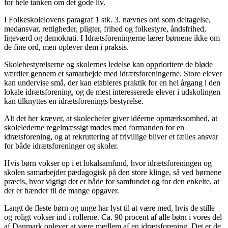
for hele tanken om det gode liv.
I Folkeskolelovens paragraf 1 stk. 3. nævnes ord som deltagelse,
medansvar, rettigheder, pligter, frihed og folkestyre, åndsfrihed,
ligeværd og demokrati. I Idrætsforeningerne lærer børnene ikke om
de fine ord, men oplever dem i praksis.
Skolebestyrelserne og skolernes ledelse kan opprioritere de bløde
værdier gennem et samarbejde med idrætsforeningerne. Store elever
kan undervise små, der kan etableres praktik for en hel årgang i den
lokale idrætsforening, og de mest interesserede elever i udskolingen
kan tilknyttes en idrætsforenings bestyrelse.
Alt det her kræver, at skolechefer giver idéerne opmærksomhed, at
skolelederne regelmæssigt mødes med formanden for en
idrætsforening, og at rekruttering af frivillige bliver et fælles ansvar
for både idrætsforeninger og skoler.
Hvis børn vokser op i et lokalsamfund, hvor idrætsforeningen og
skolen samarbejder pædagogisk på den store klinge, så ved børnene
præcis, hvor vigtigt det er både for samfundet og for den enkelte, at
der er hænder til de mange opgaver.
Langt de fleste børn og unge har lyst til at være med, hvis de stille
og roligt vokser ind i rollerne. Ca. 90 procent af alle børn i vores del
af Danmark oplever at være medlem af en idrætsforening. Det er de