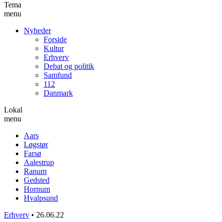
Tema
menu
Nyheder
Forside
Kultur
Erhverv
Debat og politik
Samfund
112
Danmark
Lokal
menu
Aars
Løgstør
Farsø
Aalestrup
Ranum
Gedsted
Hornum
Hvalpsund
Erhverv
•
26.06.22