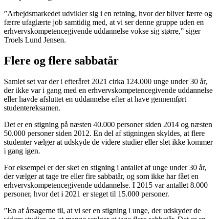
”Arbejdsmarkedet udvikler sig i en retning, hvor der bliver færre og
færre ufaglærte job samtidig med, at vi ser denne gruppe uden en
erhvervskompetencegivende uddannelse vokse sig større,” siger
Troels Lund Jensen.
Flere og flere sabbatår
Samlet set var der i efteråret 2021 cirka 124.000 unge under 30 år,
der ikke var i gang med en erhvervskompetencegivende uddannelse
eller havde afsluttet en uddannelse efter at have gennemført
studentereksamen.
Det er en stigning på næsten 40.000 personer siden 2014 og næsten
50.000 personer siden 2012. En del af stigningen skyldes, at flere
studenter vælger at udskyde de videre studier eller slet ikke kommer
i gang igen.
For eksempel er der sket en stigning i antallet af unge under 30 år,
der vælger at tage tre eller fire sabbatår, og som ikke har fået en
erhvervskompetencegivende uddannelse. I 2015 var antallet 8.000
personer, hvor det i 2021 er steget til 15.000 personer.
”En af årsagerne til, at vi ser en stigning i unge, der udskyder de