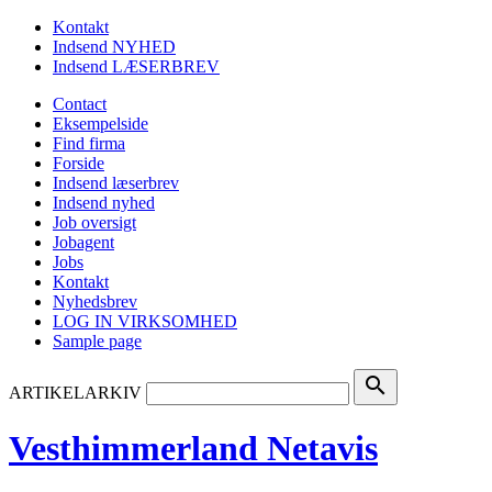
Kontakt
Indsend NYHED
Indsend LÆSERBREV
Contact
Eksempelside
Find firma
Forside
Indsend læserbrev
Indsend nyhed
Job oversigt
Jobagent
Jobs
Kontakt
Nyhedsbrev
LOG IN VIRKSOMHED
Sample page
search
ARTIKELARKIV
Vesthimmerland Netavis