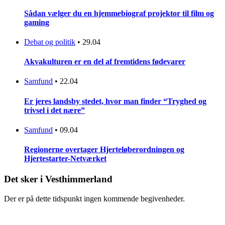
Sådan vælger du en hjemmebiograf projektor til film og
gaming
Debat og politik
•
29.04
Akvakulturen er en del af fremtidens fødevarer
Samfund
•
22.04
Er jeres landsby stedet, hvor man finder “Tryghed og
trivsel i det nære”
Samfund
•
09.04
Regionerne overtager Hjerteløberordningen og
Hjertestarter-Netværket
Det sker i Vesthimmerland
Der er på dette tidspunkt ingen kommende begivenheder.