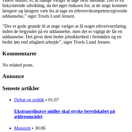
videre studier, er, at mange vælger at tage flere sabbatår. Det er en
bekymrende udvikling, da det øger risikoen for, at de unge kommer
længere og længere væk fra at tage en erhvervskompetencegivende
uddannelse,” siger Troels Lund Jensen.
”Der er gode grunde til at unge vælger at få noget erhvervserfaring
inden de begynder på en uddannelse, men det er vigtigt de får en
uddannelse. Det giver dem bedre jobsikkerhed i fremtiden og en
bedre løn end ufaglært arbejde”, siger Troels Lund Jensen.
Kommentarer
No related posts.
Annonce
Seneste artikler
Debat og politik
•
01.07
Ekstraordinære midler skal styrke beredskabet på
ældreområdet
Magaxin
•
30.06