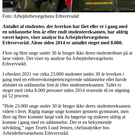
Foto: Arbejderbevægelsens Erhvervsråd
Antallet af studenter, der hverken har fået eller er i gang med
en uddannelse fem år efter endt studentereksamen, har aldrig
været højere, viser analyse fra Arbejderbevægelsens
Erhvervsråd. Alene siden 2014 er antallet steget med 8.000.
Flere og flere unge under 30 år bruger ikke deres studenterhuer på at
læse videre. Det viser ny analyse fra Arbejderbevægelsens
Erhvervsråd.
I efteråret 2021 var cirka 23.000 studenter under 30 år hverken i
gang med en erhvervskompetencegivende uddannelse eller havde
afsluttet en uddannelse fem år efter studentereksamen. Tallet er
steget med cirka 8.000 personer siden 2014 svarende til en stigning
på 52 procent.
”Hele 23.000 unge under 30 år bruger ikke deres studentereksamen
videre i livet. Rigtig mange unge kommer gennem gymnasiet, men
flere og flere kommer langt væk fra bøgerne og risikerer aldrig at
komme i gang med en uddannelse. Det er en bekymrende
udvikling,” siger Troels Lund Jensen, chefanalytiker hos
Arbejderbevægelsens Erhvervsråd.